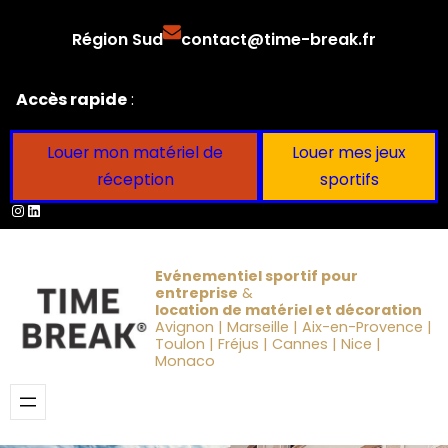
Aller
Région Sud
contact@time-break.fr
au
contenu
Accès rapide
:
Louer mon matériel de
Louer mes jeux
réception
sportifs
Instagram
LinkedIn
Evénementiel sportif pour
entreprise
&
location de matériel et décoration
Avignon | Marseille | Aix-en-Provence |
Toulon | Fréjus | Cannes | Nice |
Monaco
Obtenir un devis