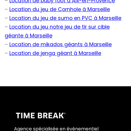
–
Location de baby foot à Aix-en-Provence
–
Location du jeu de Cornhole à Marseille
–
Location du jeu de sumo en PVC à Marseille
–
Location du jeu notre jeu de tir sur cible
géante à Marseille
–
Location de mikados géants à Marseille
–
Location de jenga géant à Marseille
Agence spécialisée en événementiel