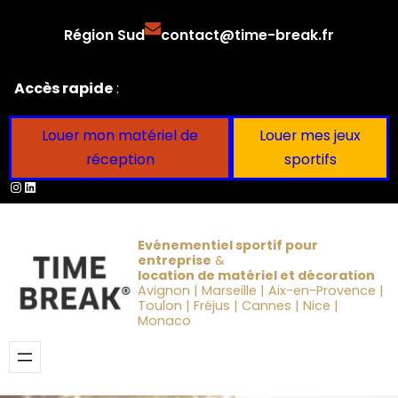
Aller
Région Sud
contact@time-break.fr
au
contenu
Accès rapide
:
Louer mon matériel de
Louer mes jeux
réception
sportifs
Instagram
LinkedIn
Evénementiel sportif pour
entreprise
&
location de matériel et décoration
Avignon | Marseille | Aix-en-Provence |
Toulon | Fréjus | Cannes | Nice |
Monaco
Obtenir un devis