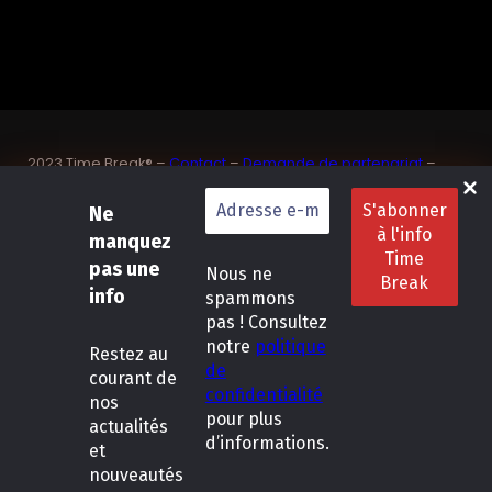
2023 Time Break® –
Contact
–
Demande de partenariat
–
Sponsoriser un joueur de padel français
SASU Dedix Communication – 87 rue de Mireille – 83 150
Ne
Bandol – Var
manquez
Politique de confidentialité
–
Mentions légales
–
Conditions
pas une
Nous ne
générales de location
info
spammons
pas ! Consultez
LinkedIn
Instagram
Follow Us :
notre
politique
Restez
au
de
courant de
confidentialité
nos
pour plus
actualités
d’informations.
et
nouveautés