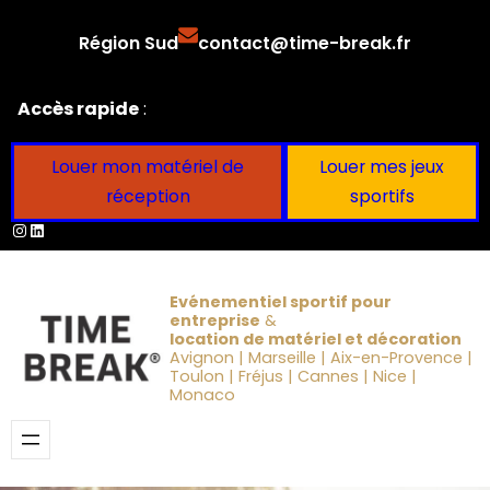
Aller
Région Sud
contact@time-break.fr
au
contenu
Accès rapide
:
Louer mon matériel de
Louer mes jeux
réception
sportifs
Instagram
LinkedIn
Evénementiel sportif pour
entreprise
&
location de matériel et décoration
Avignon | Marseille | Aix-en-Provence |
Toulon | Fréjus | Cannes | Nice |
Monaco
Obtenir un devis