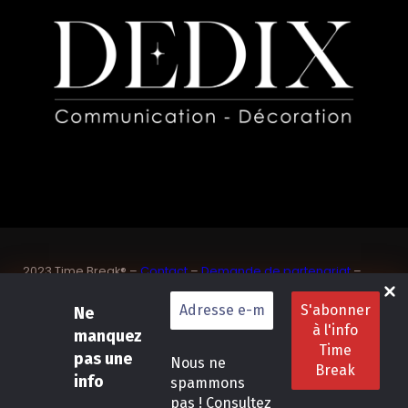
2023 Time Break® –
Contact
–
Demande de partenariat
–
Sponsoriser un joueur de padel français
Ne
SASU Dedix Communication – 87 rue de Mireille – 83 150
Bandol – Var
manquez
Politique de confidentialité
–
Mentions légales
–
Conditions
pas une
Nous ne
générales de location
info
spammons
pas ! Consultez