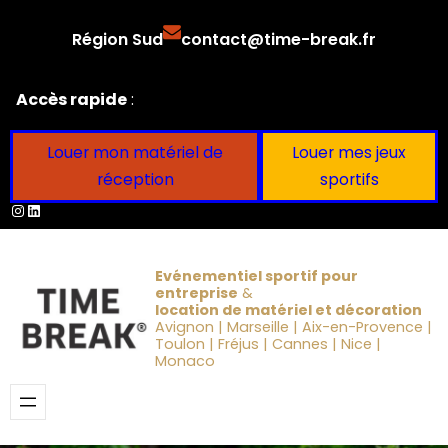
Aller
Région Sud
contact@time-break.fr
au
contenu
Accès rapide
:
Louer mon matériel de
Louer mes jeux
réception
sportifs
Instagram
LinkedIn
Evénementiel sportif pour
entreprise
&
location de matériel et décoration
Avignon | Marseille | Aix-en-Provence |
Toulon | Fréjus | Cannes | Nice |
Monaco
Obtenir un devis