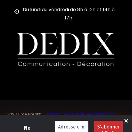
Du lundi au vendredi de 8h à 12h et 14h à
17h
2023 Time Break® –
Contact
–
Demande de partenariat
–
Sponsoriser un joueur de padel français
SASU Dedix Communication – 87 rue de Mireille – 83 150
Ne