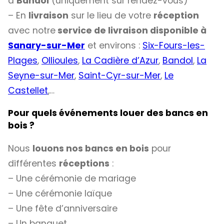
à
Bandol
(uniquement sur rendez-vous)
– En
livraison
sur le lieu de votre
réception
avec notre
service de livraison disponible à
Sanary-sur-Mer
et environs :
Six-Fours-les-
Plages
,
Ollioules
,
La Cadière d’Azur
,
Bandol
,
La
Seyne-sur-Mer
,
Saint-Cyr-sur-Mer
,
Le
Castellet
,…
Pour quels événements louer des bancs en
bois ?
Nous
louons nos bancs en bois
pour
différentes
réceptions
:
– Une cérémonie de mariage
– Une cérémonie laïque
– Une fête d’anniversaire
– Un banquet