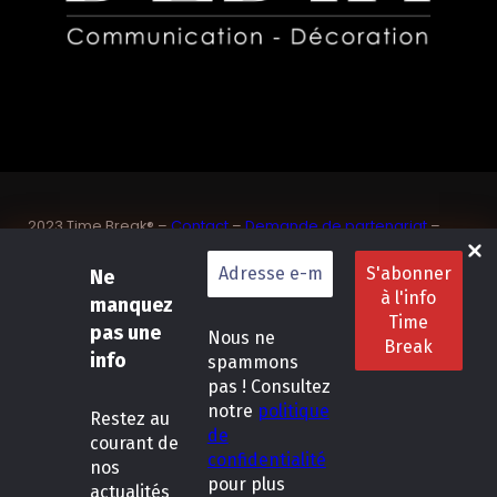
2023 Time Break® –
Contact
–
Demande de partenariat
–
Sponsoriser un joueur de padel français
SASU Dedix Communication – 87 rue de Mireille – 83 150
Ne
Bandol – Var
manquez
Politique de confidentialité
–
Mentions légales
–
Conditions
pas une
Nous ne
générales de location
info
spammons
pas ! Consultez
LinkedIn
Instagram
Follow Us :
notre
politique
Restez
au
de
courant de
confidentialité
nos
pour plus
actualités