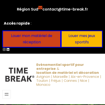
Aller
Région Sud
contact@time-break.fr
au
contenu
Accès rapide
:
Louer mon matériel de
Louer mes jeux
réception
sportifs
Instagram
LinkedIn
Evénementiel sportif pour
entreprise
&
location de matériel et décoration
Avignon | Marseille | Aix-en-Provence |
Toulon | Fréjus | Cannes | Nice |
Monaco
Obtenir un devis