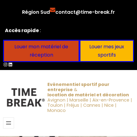
Aller
Région Sud
contact@time-break.fr
au
contenu
Accès rapide
:
Louer mon matériel de
Louer mes jeux
réception
sportifs
Instagram
LinkedIn
Evénementiel sportif pour
entreprise
&
location de matériel et décoration
Avignon | Marseille | Aix-en-Provence |
Toulon | Fréjus | Cannes | Nice |
Monaco
Obtenir un devis