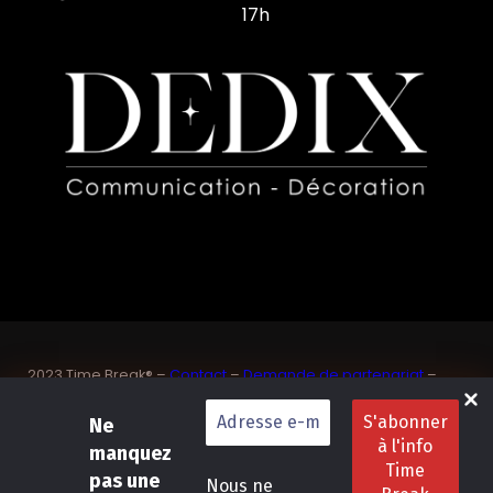
17h
2023 Time Break® –
Contact
–
Demande de partenariat
–
Sponsoriser un joueur de padel français
SASU Dedix Communication – 87 rue de Mireille – 83 150
Ne
Bandol – Var
manquez
Politique de confidentialité
–
Mentions légales
–
Conditions
pas une
Nous ne