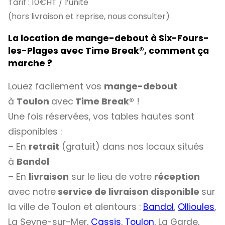
Tarif : 10€HT / l’unité
(hors livraison et reprise, nous consulter)
La location de mange-debout à Six-Fours-
les-Plages avec Time Break
®
, comment ça
marche ?
Louez facilement vos
mange-debout
à
Toulon
avec
Time Break®
!
Une fois réservées, vos tables hautes sont
disponibles :
– En
retrait
(gratuit) dans nos locaux situés
à
Bandol
– En
livraison
sur le lieu de votre
réception
avec notre
service de livraison disponible
sur
la ville de Toulon et alentours :
Bandol
,
Ollioules
,
La Seyne-sur-Mer,
Cassis
,
Toulon
, La Garde,