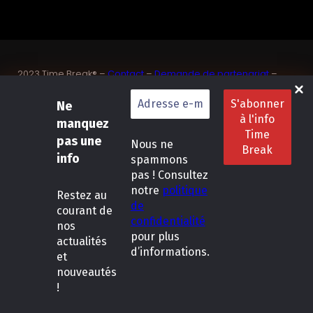
2023 Time Break® –
Contact
–
Demande de partenariat
–
Sponsoriser un joueur de padel français
SASU Dedix Communication – 87 rue de Mireille – 83 150
Ne
Bandol – Var
manquez
Politique de confidentialité
–
Mentions légales
–
Conditions
pas une
Nous ne
générales de location
info
spammons
pas ! Consultez
LinkedIn
Instagram
Follow Us :
notre
politique
Restez
au
de
courant de
confidentialité
nos
pour plus
actualités
d’informations.
et
nouveautés
!