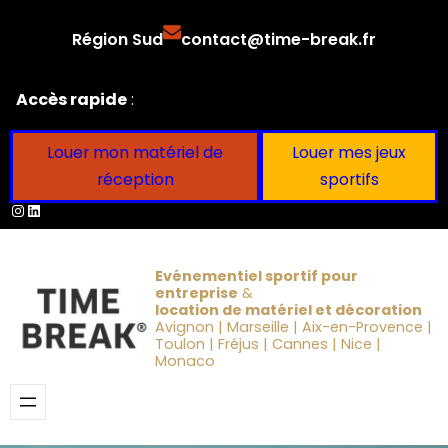
Aller
Région Sud
contact@time-break.fr
au
contenu
Accès rapide
:
Louer mon matériel de
Louer mes jeux
réception
sportifs
Instagram
LinkedIn
Evénementiel sportif pour
entreprise
&
location de matériel et décoration
Avignon | Marseille | Aix-en-Provence |
Toulon | Fréjus | Cannes | Nice |
Monaco
Obtenir un devis