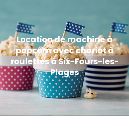
Location de machine à
popcorn avec chariot à
roulettes à Six-Fours-les-
Plages