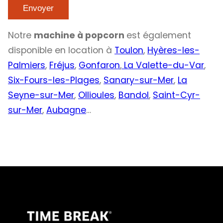
Notre
machine à popcorn
est également
disponible en location à
Toulon
,
Hyères-les-
Palmiers
,
Fréjus
,
Gonfaron
,
La Valette-du-Var
,
Six-Fours-les-Plages
,
Sanary-sur-Mer
,
La
Seyne-sur-Mer
,
Ollioules
,
Bandol
,
Saint-Cyr-
sur-Mer
,
Aubagne
…