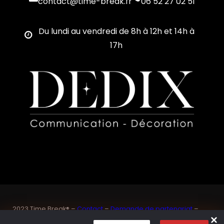
contact@time-break.fr
06 52 27 02 51
Du lundi au vendredi de 8h à 12h et 14h à
17h
2023 Time Break® –
Contact
–
Demande de partenariat
–
Sponsoriser un joueur de padel français