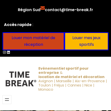
Aller
Région Sud
contact@time-break.fr
au
contenu
Accès rapide
:
Louer mon matériel de
Louer mes jeux
réception
sportifs
Instagram
LinkedIn
Evénementiel sportif pour
entreprise
&
location de matériel et décoration
Avignon | Marseille | Aix-en-Provence |
Toulon | Fréjus | Cannes | Nice |
Monaco
Obtenir un devis