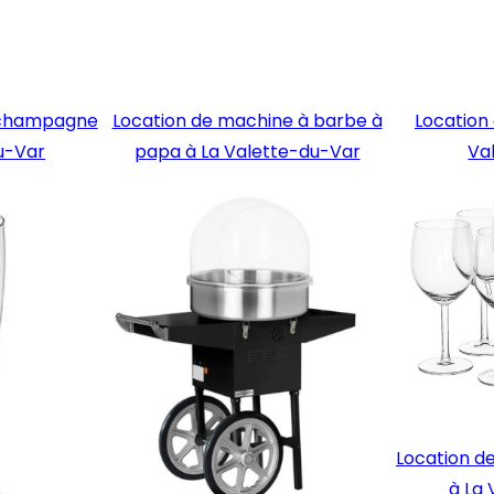
à champagne
Location de machine à barbe à
Location 
u-Var
papa à La Valette-du-Var
Va
Location d
à La