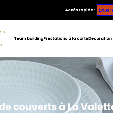
Accès rapide
:
Louer 
e
&
Team building
Prestations à la carte
Décoration 
co
 de couverts à La Valet