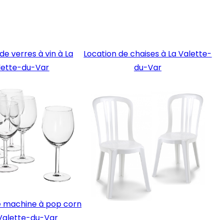
de verres à vin à La
Location de chaises à La Valette-
lette-du-Var
du-Var
e machine à pop corn
 Valette-du-Var