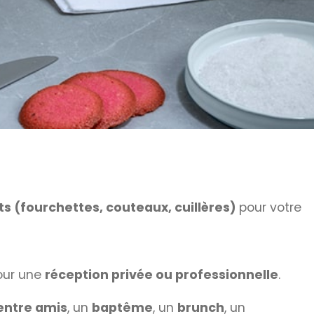
s (fourchettes, couteaux, cuillères)
pour votre
our une
réception privée ou professionnelle
.
entre amis
, un
baptême
, un
brunch
, un