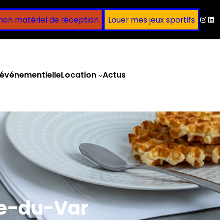
Inst
Lin
mon matériel de réception
Louer mes jeux sportifs
événementielle
Location
Actus
Obtenir un devis
te-du-Var