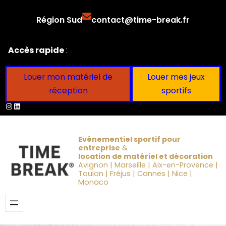
Aller
Région Sud
contact@time-break.fr
au
contenu
Accès rapide
:
Louer mon matériel de
Louer mes jeux
réception
sportifs
Instagram
LinkedIn
Evénementiel sportif pour
entreprise
&
location de matériel et décoration
Avignon | Marseille | Aix-en-Provence |
Toulon | Fréjus | Cannes | Nice |
Monaco
Obtenir un devis