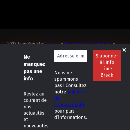
2023 Time Break® –
Contact
–
Demande de partenariat
–
Sponsoriser un joueur de padel français
SASU Dedix Communication – 87 rue de Mireille – 83 150
Ne
Bandol – Var
manquez
Politique de confidentialité
–
Mentions légales
–
Conditions
pas une
Nous ne
générales de location
info
spammons
pas ! Consultez
LinkedIn
Instagram
Follow Us :
notre
politique
Restez
au
de
courant de
confidentialité
nos
pour plus
actualités
d’informations.
et
nouveautés