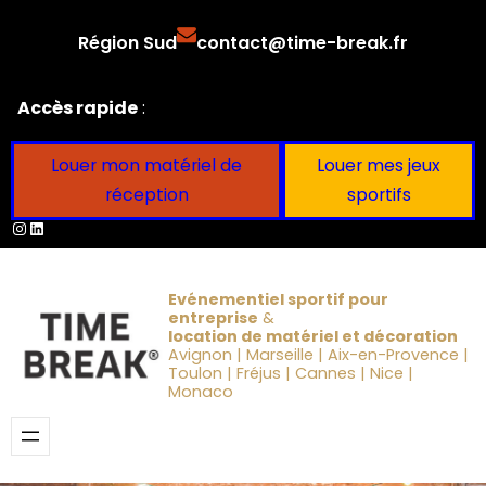
Aller
Région Sud
contact@time-break.fr
au
contenu
Accès rapide
:
Louer mon matériel de
Louer mes jeux
réception
sportifs
Instagram
LinkedIn
Evénementiel sportif pour
entreprise
&
location de matériel et décoration
Avignon | Marseille | Aix-en-Provence |
Toulon | Fréjus | Cannes | Nice |
Monaco
Obtenir un devis