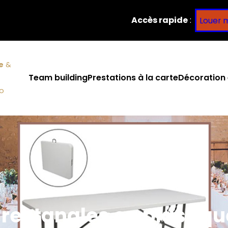
Accès rapide
:
Louer 
e
&
Team building
Prestations à la carte
Décoration 
co
 rectangles en plastiqu