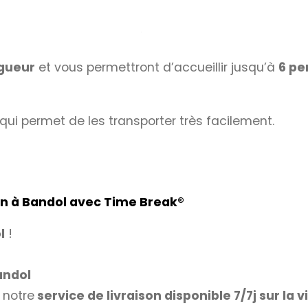
ngueur
et vous permettront d’accueillir jusqu’à
6 pe
qui permet de les transporter très facilement.
on à Bandol avec
Time Break®
l
!
andol
notre
service de livraison disponible 7/7j sur la v