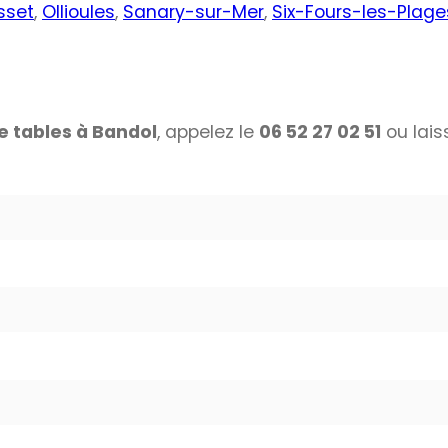
sset
,
Ollioules
,
Sanary-sur-Mer
,
Six-Fours-les-Plage
e tables à Bandol
, appelez le
06 52 27 02 51
ou lais