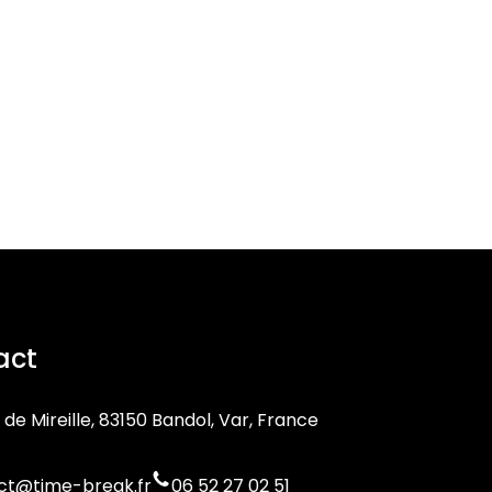
act
 de Mireille, 83150 Bandol, Var, France
ct@time-break.fr
06 52 27 02 51