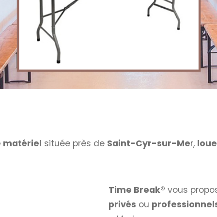
e matériel
située près de
Saint-Cyr-sur-Me
r,
loue
Time Break®
vous propo
privés
ou
professionnel