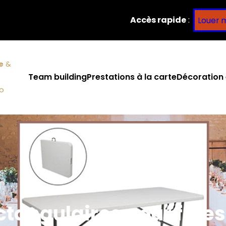
Accès rapide
:
Louer 
e
&
Team building
Prestations à la carte
Décoration 
co
ectangulaires pour fête