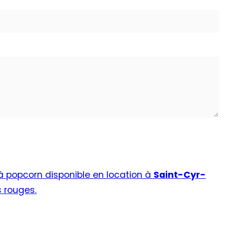
 popcorn disponible en location à
Saint-Cyr-
 rouges.