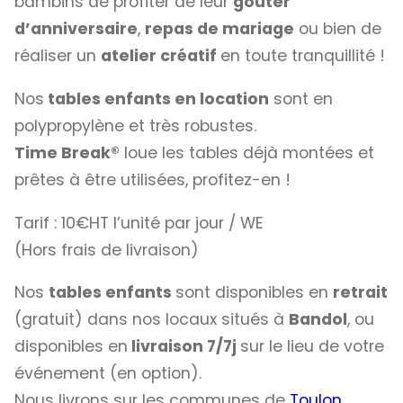
bambins de profiter de leur
goûter
d’anniversaire
,
repas de mariage
ou bien de
réaliser un
atelier créatif
en toute tranquillité !
Nos
tables enfants en location
sont en
polypropylène et très robustes.
Time Break®
loue les tables déjà montées et
prêtes à être utilisées, profitez-en !
Tarif : 10€HT l’unité par jour / WE
(Hors frais de livraison)
Nos
tables enfants
sont disponibles en
retrait
(gratuit) dans nos locaux situés à
Bandol
, ou
disponibles en
livraison 7/7j
sur le lieu de votre
événement (en option).
Nous livrons sur les communes de
Toulon
,