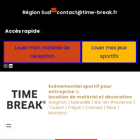
Aller
Région Sud
contact@time-break.fr
au
contenu
Accès rapide
:
Louer mon matériel de
Louer mes jeux
réception
sportifs
Instagram
LinkedIn
Evénementiel sportif pour
entreprise
&
location de matériel et décoration
Avignon | Marseille | Aix-en-Provence |
Toulon | Fréjus | Cannes | Nice |
Monaco
Obtenir un devis