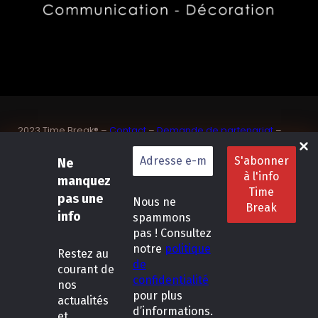
2023 Time Break® –
Contact
–
Demande de partenariat
–
Sponsoriser un joueur de padel français
SASU Dedix Communication – 87 rue de Mireille – 83 150
Ne
Bandol – Var
manquez
Politique de confidentialité
–
Mentions légales
–
Conditions
pas une
Nous ne
générales de location
info
spammons
pas ! Consultez
LinkedIn
Instagram
Follow Us :
notre
politique
Restez
au
de
courant de
confidentialité
nos
pour plus
actualités
d’informations.
et