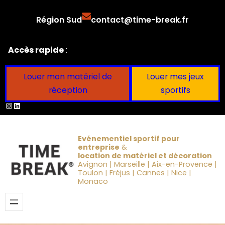
Aller
Région Sud
contact@time-break.fr
au
contenu
Accès rapide
:
Louer mon matériel de
Louer mes jeux
réception
sportifs
Instagram
LinkedIn
Evénementiel sportif pour
entreprise
&
location de matériel et décoration
Avignon | Marseille | Aix-en-Provence |
Toulon | Fréjus | Cannes | Nice |
Monaco
Obtenir un devis