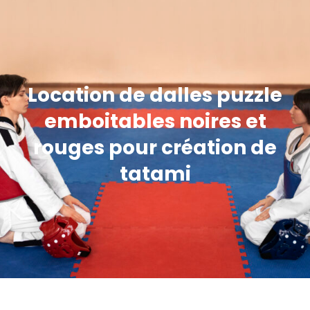
Location de dalles puzzle
emboitables noires et
rouges pour création de
tatami