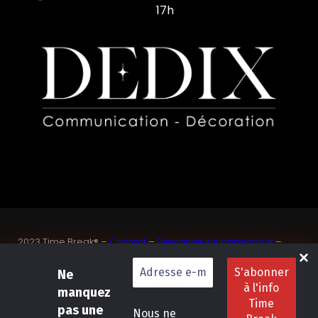
17h
2023 Time Break® –
Contact
–
Demande de partenariat
–
Sponsoriser un joueur de padel français
Ne
SASU Dedix Communication – 87 rue de Mireille – 83 150
Bandol – Var
manquez
Politique de confidentialité
–
Mentions légales
–
Conditions
pas une
Nous ne