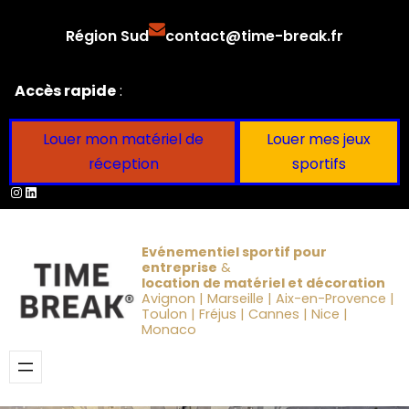
Aller
Région Sud
contact@time-break.fr
au
contenu
Accès rapide
:
Louer mon matériel de
Louer mes jeux
réception
sportifs
Instagram
LinkedIn
Evénementiel sportif pour
entreprise
&
location de matériel et décoration
Avignon | Marseille | Aix-en-Provence |
Toulon | Fréjus | Cannes | Nice |
Monaco
Obtenir un devis