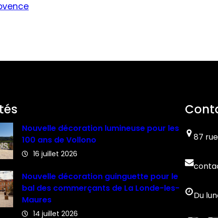
rovence
tés
Cont
Nouvelle décoration lumineuse pour les
87 rue
100 ans de Vollono
16 juillet 2026
conta
Nouvelle décoration guinguette pour le
bal des commerçants de La Londe-les-
Du lun
Maures
14 juillet 2026