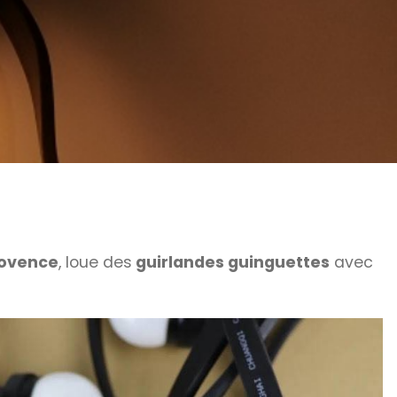
ovence
, loue des
guirlandes guinguettes
avec