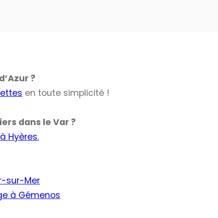
d’Azur ?
uettes
en toute simplicité !
ers dans le Var ?
 à Hyères.
r-sur-Mer
age à Gémenos