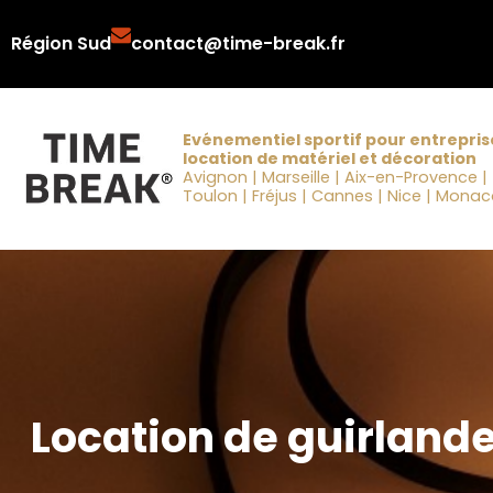
Aller
Région Sud
contact@time-break.fr
au
contenu
Evénementiel sportif pour entrepris
location de matériel et décoration
Avignon | Marseille | Aix-en-Provence |
Toulon | Fréjus | Cannes | Nice | Mona
Location de guirland