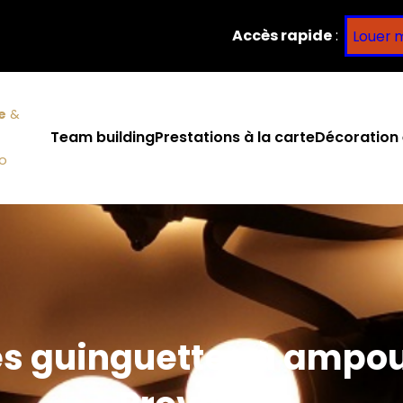
Accès rapide
:
Louer 
e
&
Team building
Prestations à la carte
Décoration 
co
es guinguettes à ampo