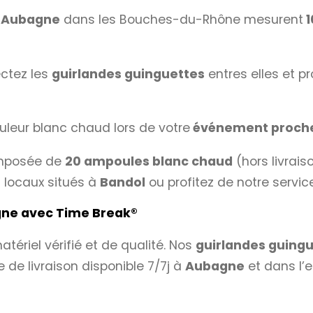
‘Aubagne
dans les Bouches-du-Rhône mesurent
1
ectez les
guirlandes guinguettes
entres elles et p
uleur blanc chaud lors de votre
événement proch
posée de
20 ampoules blanc chaud
(hors livrais
locaux situés à
Bandol
ou profitez de notre service 
agne avec
Time Break®
tériel vérifié et de qualité. Nos
guirlandes guing
 de livraison disponible 7/7j à
Aubagne
et dans l