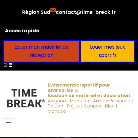
Aller
Région Sud
contact@time-break.fr
au
contenu
Accès rapide
:
Louer mon matériel de
Louer mes jeux
réception
sportifs
Instagram
LinkedIn
Evénementiel sportif pour
entreprise
&
location de matériel et décoration
Avignon | Marseille | Aix-en-Provence |
Toulon | Fréjus | Cannes | Nice |
Monaco
Obtenir un devis