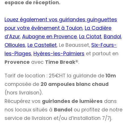
espace de réception.
Louez également vos guirlandes guinguettes
pour votre événement à Toulon
,
La Cadière
d’Azur
,
Aubagne en Provence
,
La Ciotat
,
Bandol
,
Ollioules
,
Le Castellet
, Le Beausset,
Six-Fours-
les-Plages
,
Hyères-les-Palmiers
et partout en
Provence
avec
Time Break®
.
Tarif de location : 25€HT la guirlande de
10m
composée de
20 ampoules blanc chaud
(hors livraison).
Récupérez vos
guirlandes de lumières
dans
nos locaux situés à
Bandol
ou profitez de notre
service de livraison et/ou d’installation 7/7j.