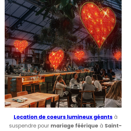
Location de coeurs lumineux géants
à
suspendre pour
mariage féérique
à
Saint-