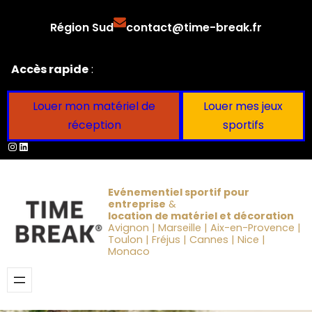
Aller
Région Sud
contact@time-break.fr
au
contenu
Accès rapide
:
Louer mon matériel de
Louer mes jeux
réception
sportifs
Instagram
LinkedIn
Evénementiel sportif pour
entreprise
&
location de matériel et décoration
Avignon | Marseille | Aix-en-Provence |
Toulon | Fréjus | Cannes | Nice |
Monaco
Obtenir un devis