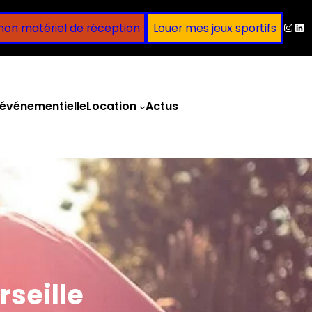
Inst
Lin
mon matériel de réception
Louer mes jeux sportifs
événementielle
Location
Actus
Obtenir un devis
rseille