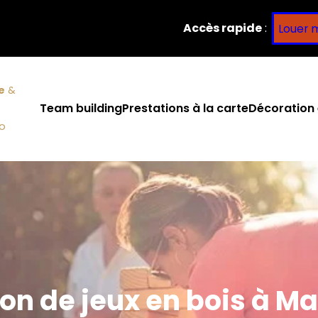
Accès rapide
:
Louer 
e
&
Team building
Prestations à la carte
Décoration 
co
on de jeux en bois à Ma