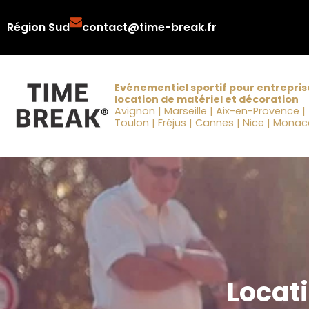
Aller
Région Sud
contact@time-break.fr
au
contenu
Evénementiel sportif pour entrepris
location de matériel et décoration
Avignon | Marseille | Aix-en-Provence |
Toulon | Fréjus | Cannes | Nice | Mona
Locati