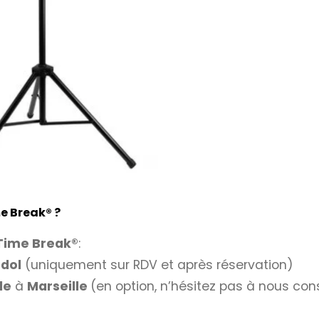
me Break
®
?
Time Break®
:
dol
(uniquement sur RDV et après réservation)
le
à
Marseille
(en option, n’hésitez pas à nous cons