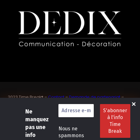
2023 Time Break® –
Contact
–
Demande de partenariat
–
Sponsoriser un joueur de padel français
SASU Dedix Communication – 87 rue de Mireille – 83 150
Ne
Bandol – Var
manquez
Politique de confidentialité
–
Mentions légales
–
Conditions
pas une
Nous ne
générales de location
info
spammons