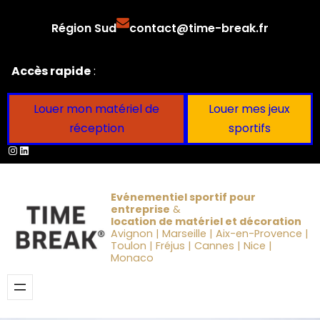
Aller
Région Sud
contact@time-break.fr
au
contenu
Accès rapide
:
Louer mon matériel de
Louer mes jeux
réception
sportifs
Instagram
LinkedIn
Evénementiel sportif pour
entreprise
&
location de matériel et décoration
Avignon | Marseille | Aix-en-Provence |
Toulon | Fréjus | Cannes | Nice |
Monaco
Obtenir un devis