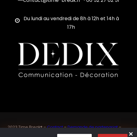
contact@time-break.fr
06 52 27 02 51
Du lundi au vendredi de 8h à 12h et 14h à
17h
2023 Time Break® –
Contact
–
Demande de partenariat
–
Sponsoriser un joueur de padel français