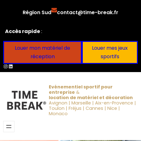
Aller
Région Sud
contact@time-break.fr
au
contenu
Accès rapide
:
Louer mon matériel de
Louer mes jeux
réception
sportifs
Instagram
LinkedIn
Evénementiel sportif pour
entreprise
&
location de matériel et décoration
Avignon | Marseille | Aix-en-Provence |
Toulon | Fréjus | Cannes | Nice |
Monaco
Obtenir un devis