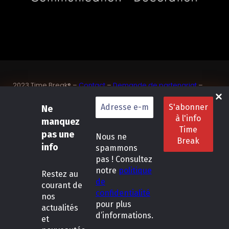
2023 Time Break® –
Contact
–
Demande de partenariat
–
Sponsoriser un joueur de padel français
SASU Dedix Communication – 87 rue de Mireille – 83 150
Ne
Bandol – Var
manquez
Politique de confidentialité
–
Mentions légales
–
Conditions
pas une
Nous ne
générales de location
info
spammons
pas ! Consultez
LinkedIn
Instagram
Follow Us :
notre
politique
Restez
au
de
courant de
confidentialité
nos
pour plus
actualités
d’informations.
et