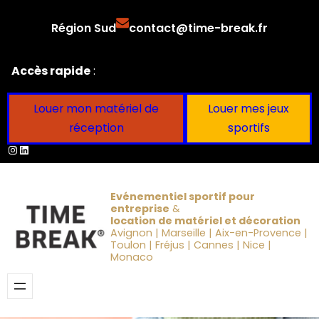
Aller
Région Sud
contact@time-break.fr
au
contenu
Accès rapide
:
Louer mon matériel de
Louer mes jeux
réception
sportifs
Instagram
LinkedIn
Evénementiel sportif pour
entreprise
&
location de matériel et décoration
Avignon | Marseille | Aix-en-Provence |
Toulon | Fréjus | Cannes | Nice |
Monaco
Obtenir un devis