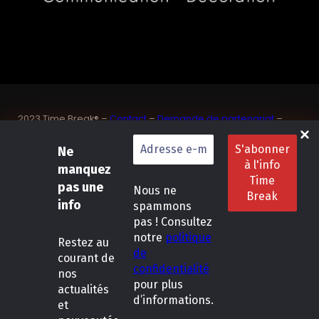
2023 Time Break® –
Contact
–
Demande de partenariat
–
Sponsoriser un joueur de padel français
SASU Dedix Communication – 87 rue de Mireille – 83 150
Ne
Bandol – Var
manquez
Politique de confidentialité
–
Mentions légales
–
Conditions
pas une
Nous ne
générales de location
info
spammons
pas ! Consultez
LinkedIn
Instagram
Follow Us :
notre
politique
Restez
au
de
courant de
confidentialité
nos
pour plus
actualités
d’informations.
et