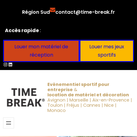
Aller
Région Sud
contact@time-break.fr
au
contenu
Accès rapide
:
Louer mon matériel de
Louer mes jeux
réception
sportifs
Instagram
LinkedIn
Evénementiel sportif pour
entreprise
&
location de matériel et décoration
Avignon | Marseille | Aix-en-Provence |
Toulon | Fréjus | Cannes | Nice |
Monaco
Obtenir un devis