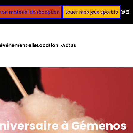
Inst
Lin
mon matériel de réception
Louer mes jeux sportifs
événementielle
Location
Actus
Obtenir un devis
nniversaire à Gémenos