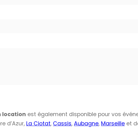
 location
est également disponible pour vos évé
ère d’Azur,
La Ciotat
,
Cassis
,
Aubagne
,
Marseille
et d