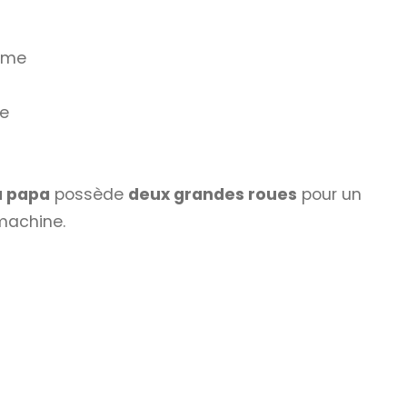
ême
ne
à papa
possède
deux grandes roues
pour un
machine.