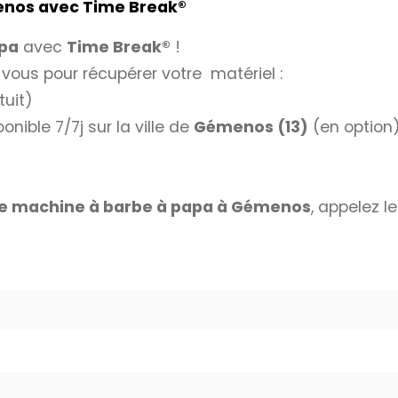
menos avec
Time Break®
apa
avec
Time Break®
!
 vous pour récupérer votre matériel :
tuit)
nible 7/7j sur la ville de
Gémenos (13)
(en option
de machine à barbe à papa à Gémenos
, appelez l