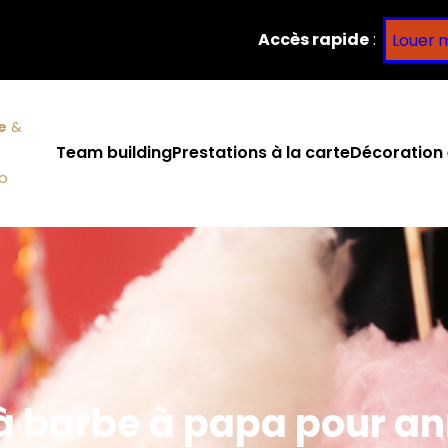
Accès rapide
:
Louer 
e
&
Team building
Prestations à la carte
Décoration 
co
à barbe à papa pour a