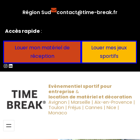
Aller
Région Sud
contact@time-break.fr
au
contenu
Accès rapide
:
Louer mon matériel de
Louer mes jeux
réception
sportifs
Instagram
LinkedIn
Evénementiel sportif pour
entreprise
&
location de matériel et décoration
Avignon | Marseille | Aix-en-Provence |
Toulon | Fréjus | Cannes | Nice |
Monaco
Obtenir un devis