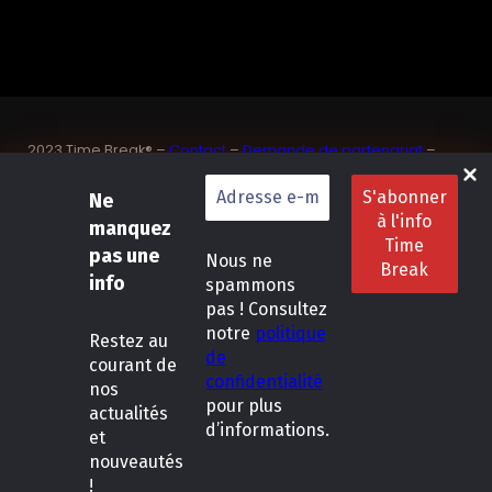
2023 Time Break® –
Contact
–
Demande de partenariat
–
Sponsoriser un joueur de padel français
SASU Dedix Communication – 87 rue de Mireille – 83 150
Ne
Bandol – Var
manquez
Politique de confidentialité
–
Mentions légales
–
Conditions
pas une
Nous ne
générales de location
info
spammons
pas ! Consultez
LinkedIn
Instagram
Follow Us :
notre
politique
Restez
au
de
courant de
confidentialité
nos
pour plus
actualités
d’informations.
et
nouveautés
!