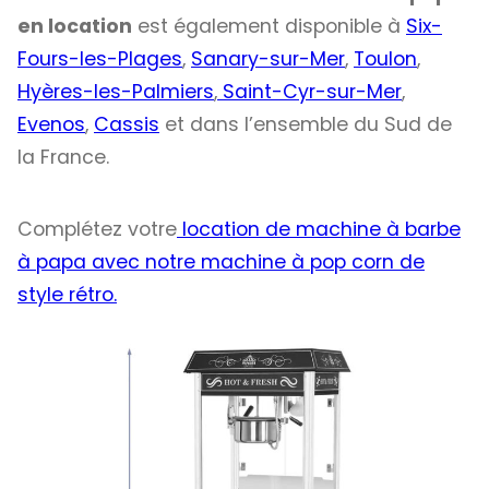
en location
est également disponible à
Six-
Fours-les-Plages
,
Sanary-sur-Mer
,
Toulon
,
Hyères-les-Palmiers
,
Saint-Cyr-sur-Mer
,
Evenos
,
Cassis
et dans l’ensemble du Sud de
la France.
Complétez votre
location de machine à barbe
à papa avec notre machine à pop corn de
style rétro.