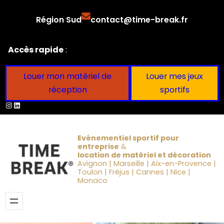
Aller
Région Sud
contact@time-break.fr
au
contenu
Accès rapide
:
Louer mon matériel de
Louer mes jeux
réception
sportifs
Instagram
LinkedIn
Evénementiel sportif pour
entreprise
&
location de matériel et décoration
Avignon | Marseille | Aix-en-Provence |
Toulon | Fréjus | Cannes | Nice |
Monaco
Obtenir un devis