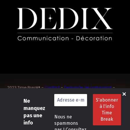
2023 Time Break® –
Contact
–
Demande de partenariat
–
Sponsoriser un joueur de padel français
SASU Dedix Communication – 87 rue de Mireille – 83 150
Ne
Bandol – Var
manquez
Politique de confidentialité
–
Mentions légales
–
Conditions
pas une
Nous ne
générales de location
info
spammons
pas ! Consultez