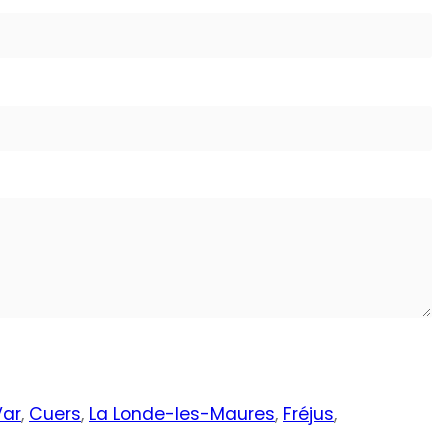
Var
,
Cuers
,
La Londe-les-Maures
,
Fréjus
,