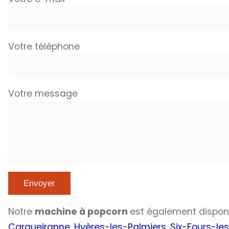
Votre téléphone
Votre message
Notre
machine à popcorn
est également dispon
Carqueiranne
,
Hyères-les-Palmiers
,
Six-Fours-le