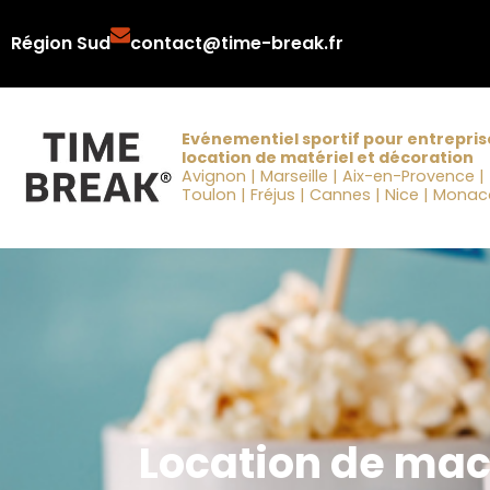
Aller
Région Sud
contact@time-break.fr
au
contenu
Evénementiel sportif pour entrepris
location de matériel et décoration
Avignon | Marseille | Aix-en-Provence |
Toulon | Fréjus | Cannes | Nice | Mona
Location de mac