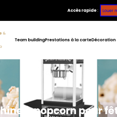
Accès rapide
:
Louer 
e
&
Team building
Prestations à la carte
Décoration 
co
hine à popcorn pour fêt