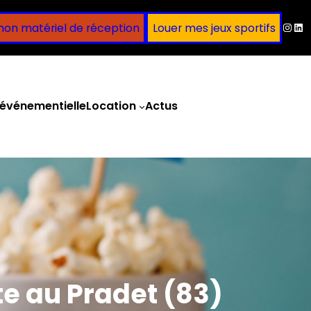
Inst
Lin
mon matériel de réception
Louer mes jeux sportifs
événementielle
Location
Actus
Obtenir un devis
e au Pradet (83)