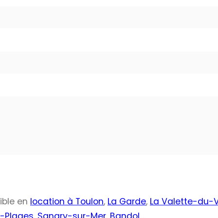
ible en
location à Toulon
,
La Garde
,
La Valette-du-
s-Plages
,
Sanary-sur-Mer
,
Bandol
,…