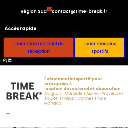
Aller
Région Sud
contact@time-break.fr
au
contenu
Accès rapide
:
Louer mon matériel de
Louer mes jeux
réception
sportifs
Instagram
LinkedIn
Evénementiel sportif pour
entreprise
&
location de matériel et décoration
Avignon | Marseille | Aix-en-Provence |
Toulon | Fréjus | Cannes | Nice |
Monaco
Obtenir un devis