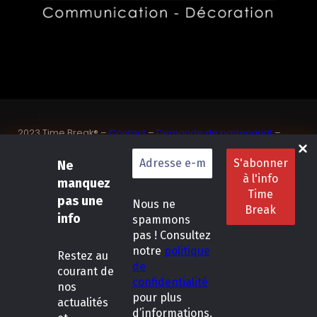
2023 Time Break® –
Contact
–
Demande de partenariat
–
Sponsoriser un joueur de padel français
Ne
SASU Dedix Communication – 87 rue de Mireille – 83 150
Bandol – Var
manquez
Politique de confidentialité
–
Mentions légales
–
Conditions
pas une
Nous ne
générales de location
info
spammons
pas ! Consultez
LinkedIn
Instagram
Follow Us :
notre
politique
Restez
au
de
courant de
confidentialité
nos
pour plus
actualités
d’informations.