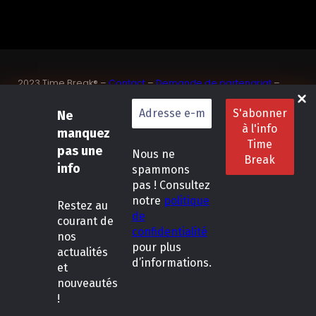
2023 Time Break® –
Contact
–
Demande de partenariat
–
Sponsoriser un joueur de padel français
Ne
SASU Dedix Communication – 87 rue de Mireille – 83 150
Bandol – Var
manquez
Politique de confidentialité
–
Mentions légales
–
Conditions
pas une
Nous ne
générales de location
info
spammons
pas ! Consultez
LinkedIn
Instagram
Follow Us :
notre
politique
Restez
au
de
courant de
confidentialité
nos
pour plus
actualités
d’informations.
et
nouveautés
!