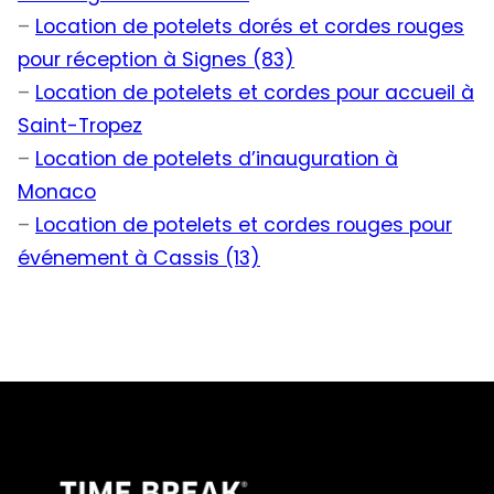
–
Location de potelets dorés et cordes rouges
pour réception à Signes (83)
–
Location de potelets et cordes pour accueil à
Saint-Tropez
–
Location de potelets d’inauguration à
Monaco
–
Location de potelets et cordes rouges pour
événement à Cassis (13)