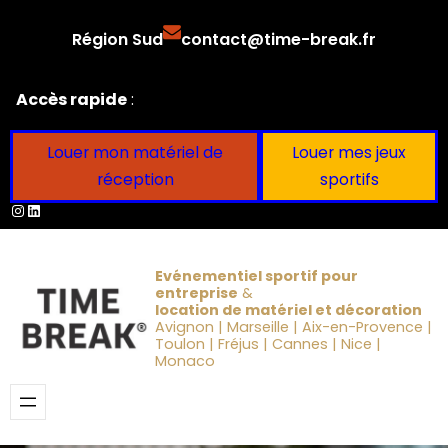
Aller
Région Sud
contact@time-break.fr
au
contenu
Accès rapide
:
Louer mon matériel de
Louer mes jeux
réception
sportifs
Instagram
LinkedIn
Evénementiel sportif pour
entreprise
&
location de matériel et décoration
Avignon | Marseille | Aix-en-Provence |
Toulon | Fréjus | Cannes | Nice |
Monaco
Obtenir un devis