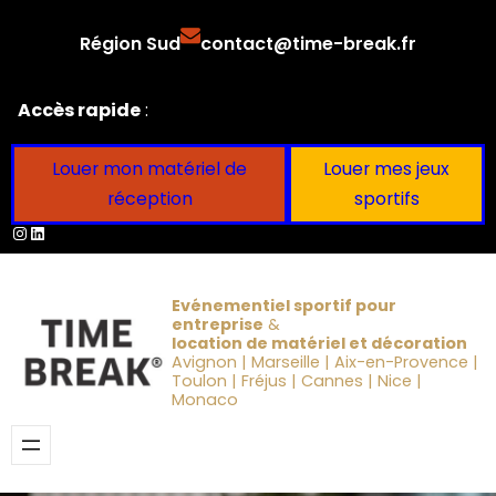
Aller
Région Sud
contact@time-break.fr
au
contenu
Accès rapide
:
Louer mon matériel de
Louer mes jeux
réception
sportifs
Instagram
LinkedIn
Evénementiel sportif pour
entreprise
&
location de matériel et décoration
Avignon | Marseille | Aix-en-Provence |
Toulon | Fréjus | Cannes | Nice |
Monaco
Obtenir un devis