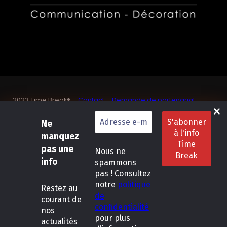
2023 Time Break® –
Contact
–
Demande de partenariat
–
Sponsoriser un joueur de padel français
Ne
SASU Dedix Communication – 87 rue de Mireille – 83 150
Bandol – Var
manquez
Politique de confidentialité
–
Mentions légales
–
Conditions
pas une
Nous ne
générales de location
info
spammons
pas ! Consultez
LinkedIn
Instagram
Follow Us :
notre
politique
Restez
au
de
courant de
confidentialité
nos
pour plus
actualités