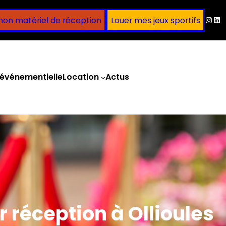
Inst
Lin
mon matériel de réception
Louer mes jeux sportifs
événementielle
Location
Actus
Obtenir un devis
 réception à Ollioules