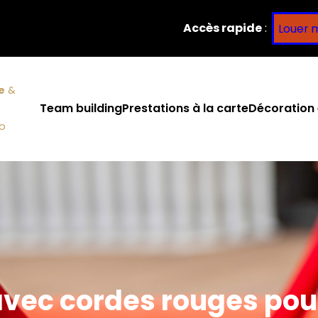
Accès rapide
:
Louer 
e
&
Team building
Prestations à la carte
Décoration 
co
avec cordes rouges pour