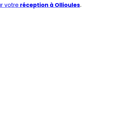
r votre
réception à Ollioules
.