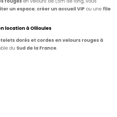
es rouges
en velours de 1,5m de long, vous
iter un espace
,
créer un accueil VIP
ou une
file
n location à Ollioules
telets dorés et cordes en velours rouges à
mble du
Sud de la France
.