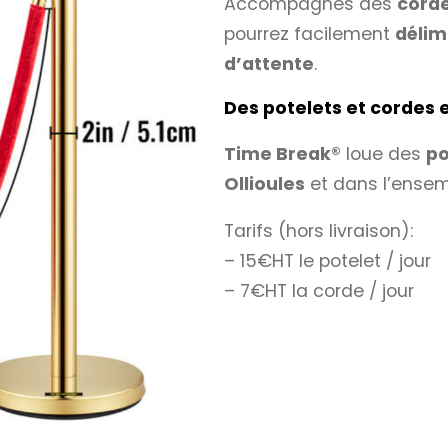
Accompagnés des
cord
pourrez facilement
délim
d’attente
.
Des potelets et cordes e
Time Break®
loue des
po
Ollioules
et dans l’ense
Tarifs (hors livraison):
– 15€HT le potelet / jour
– 7€HT la corde / jour