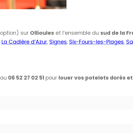
 option) sur
Ollioules
et l’ensemble du
sud de la F
,
La Cadière d’Azur
,
Signes
,
Six-Fours-les-Plages
,
Sa
 au
06 52 27 02 51
pour
louer vos potelets dorés e