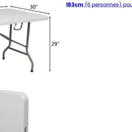
183cm
(6 personnes) pou