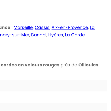
rance
:
Marseille
,
Cassis
,
Aix-en-Provence
,
La
nary-sur-Mer
,
Bandol
,
Hyères
,
La Garde
,
t cordes en velours rouges
près de
Ollioules
: