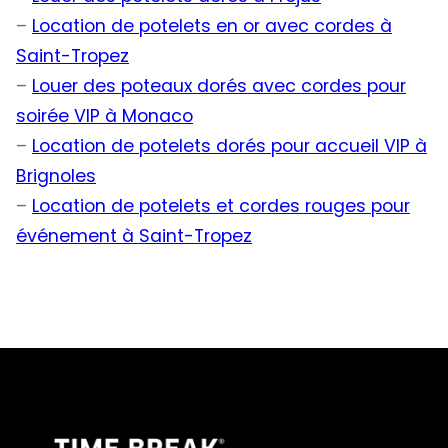
–
Location de potelets en or avec cordes à
Saint-Tropez
–
Louer des poteaux dorés avec cordes pour
soirée VIP à Monaco
–
Location de potelets dorés pour accueil VIP à
Brignoles
–
Location de potelets et cordes rouges pour
événement à Saint-Tropez