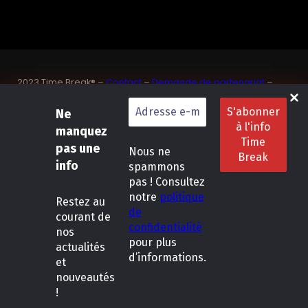
2023 Time Break® –
Contact
–
Demande de partenariat
–
Sponsoriser un joueur de padel français
Ne
SASU Dedix Communication – 87 rue de Mireille – 83 150
Bandol – Var
manquez
Politique de confidentialité
–
Mentions légales
–
Conditions
pas une
Nous ne
générales de location
info
spammons
pas ! Consultez
LinkedIn
Instagram
Follow Us :
notre
politique
Restez
au
de
courant de
confidentialité
nos
pour plus
actualités
d’informations.
et
nouveautés
!