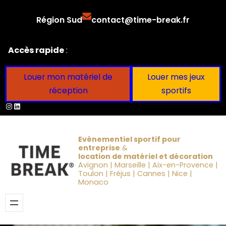
Aller
Région Sud
contact@time-break.fr
au
contenu
Accès rapide
:
Louer mon matériel de
Louer mes jeux
réception
sportifs
Instagram
LinkedIn
Evénementiel sportif pour
entreprise
&
location de matériel et décoration
Avignon | Marseille | Aix-en-Provence |
Toulon | Fréjus | Cannes | Nice |
Monaco
Obtenir un devis