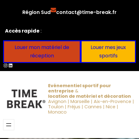
Aller
Région Sud
contact@time-break.fr
au
contenu
Accès rapide
:
Louer mon matériel de
Louer mes jeux
réception
sportifs
Instagram
LinkedIn
Evénementiel sportif pour
entreprise
&
location de matériel et décoration
Avignon | Marseille | Aix-en-Provence |
Toulon | Fréjus | Cannes | Nice |
Monaco
Obtenir un devis