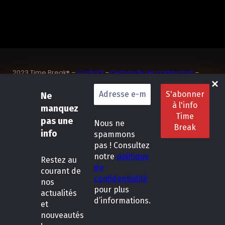
2023 Time Break® –
Contact
–
Demande de partenariat
–
Sponsoriser un joueur de padel français
SASU Dedix Communication – 87 rue de Mireille – 83 150
Ne
Bandol – Var
manquez
Politique de confidentialité
–
Mentions légales
–
Conditions
pas une
Nous ne
générales de location
info
spammons
pas ! Consultez
LinkedIn
Instagram
Follow Us :
notre
politique
Restez
au
de
courant de
confidentialité
nos
pour plus
actualités
d’informations.
et
nouveautés