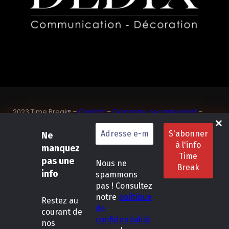
2023 Time Break® –
Contact
–
Demande de partenariat
–
Sponsoriser un joueur de padel français
SASU Dedix Communication – 87 rue de Mireille – 83 150
Ne
Bandol – Var
manquez
Politique de confidentialité
–
Mentions légales
–
Conditions
pas une
Nous ne
générales de location
info
spammons
pas ! Consultez
LinkedIn
Instagram
Follow Us :
notre
politique
Restez
au
de
courant de
confidentialité
nos