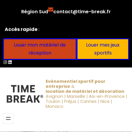
Aller
Région Sud
contact@time-break.fr
au
contenu
Accès rapide
:
Louer mon matériel de
Louer mes jeux
réception
sportifs
Instagram
LinkedIn
Evénementiel sportif pour
entreprise
&
location de matériel et décoration
Avignon | Marseille | Aix-en-Provence |
Toulon | Fréjus | Cannes | Nice |
Monaco
Obtenir un devis