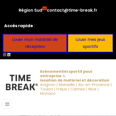
Aller
Région Sud
contact@time-break.fr
au
contenu
Accès rapide
:
Louer mon matériel de
Louer mes jeux
réception
sportifs
Instagram
LinkedIn
Evénementiel sportif pour
entreprise
&
location de matériel et décoration
Avignon | Marseille | Aix-en-Provence |
Toulon | Fréjus | Cannes | Nice |
Monaco
Obtenir un devis