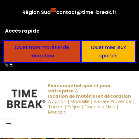
Aller
Région Sud
contact@time-break.fr
au
contenu
Accès rapide
:
Louer mon matériel de
Louer mes jeux
réception
sportifs
Instagram
LinkedIn
Evénementiel sportif pour
entreprise
&
location de matériel et décoration
Avignon | Marseille | Aix-en-Provence |
Toulon | Fréjus | Cannes | Nice |
Monaco
Obtenir un devis