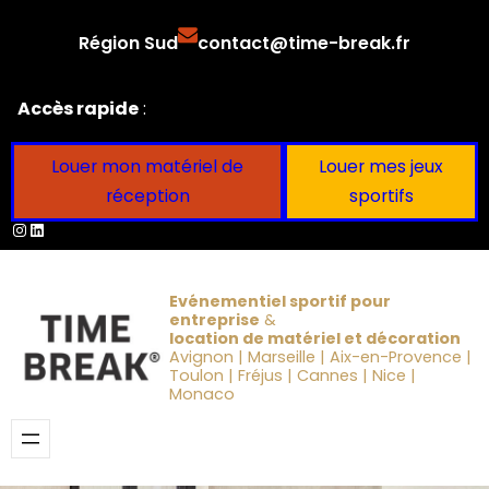
Aller
Région Sud
contact@time-break.fr
au
contenu
Accès rapide
:
Louer mon matériel de
Louer mes jeux
réception
sportifs
Instagram
LinkedIn
Evénementiel sportif pour
entreprise
&
location de matériel et décoration
Avignon | Marseille | Aix-en-Provence |
Toulon | Fréjus | Cannes | Nice |
Monaco
Obtenir un devis