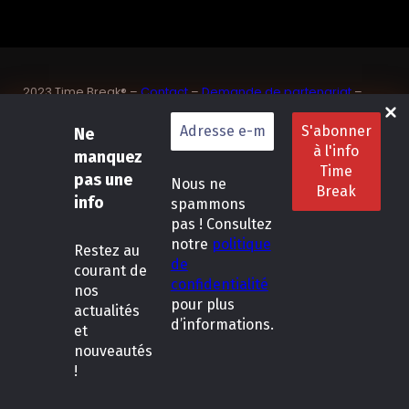
2023 Time Break® –
Contact
–
Demande de partenariat
–
Sponsoriser un joueur de padel français
SASU Dedix Communication – 87 rue de Mireille – 83 150
Ne
Bandol – Var
manquez
Politique de confidentialité
–
Mentions légales
–
Conditions
pas une
Nous ne
générales de location
info
spammons
pas ! Consultez
LinkedIn
Instagram
Follow Us :
notre
politique
Restez
au
de
courant de
confidentialité
nos
pour plus
actualités
d’informations.
et
nouveautés
!