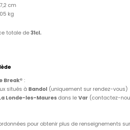
7,2 cm
205 kg
e totale de
31cl.
rlède
e Break®
:
ux situés à
Bandol
(uniquement sur rendez-vous)
La Londe-les-Maures
dans le
Var
(contactez-nou
ordonnées pour obtenir plus de renseignements sur