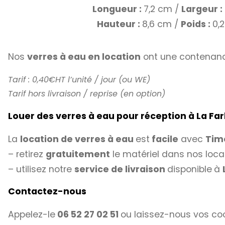
Longueur :
7,2 cm /
Largeur :
Hauteur :
8,6 cm /
Poids :
0,
Nos
verres à eau en location
ont une contenanc
Tarif : 0,40€HT l’unité / jour (ou WE)
Tarif hors livraison / reprise (en option)
Louer des verres à eau pour réception à La Fa
La
location de verres à eau
est
facile
avec
Tim
– retirez
gratuitement
le matériel dans nos loca
– utilisez notre
service de livraison
disponible
à
Contactez-nous
Appelez-le
06 52 27 02 51
ou laissez-nous vos co