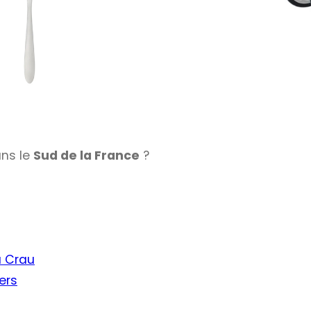
ans le
Sud de la France
?
a Crau
ers