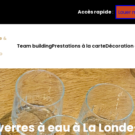
Accès rapide
:
Louer 
e
&
Team building
Prestations à la carte
Décoration 
co
 verres à eau à La Lond