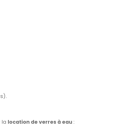
s).
 la
location de verres à eau
: