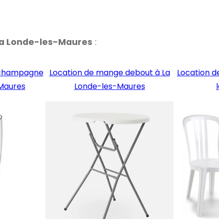
La
Londe-les-Maures
:
à champagne
Location de mange debout à La
Location d
-Maures
Londe-les-Maures