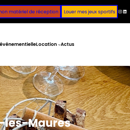
Inst
Lin
mon matériel de réception
Louer mes jeux sportifs
événementielle
Location
Actus
Obtenir un devis
e-les-Maures