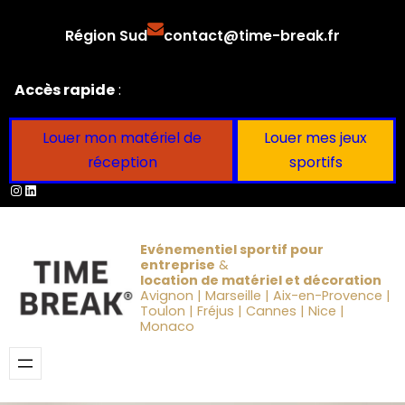
Aller
Région Sud
contact@time-break.fr
au
contenu
Accès rapide
:
Louer mon matériel de
Louer mes jeux
réception
sportifs
Instagram
LinkedIn
Evénementiel sportif pour
entreprise
&
location de matériel et décoration
Avignon | Marseille | Aix-en-Provence |
Toulon | Fréjus | Cannes | Nice |
Monaco
Obtenir un devis