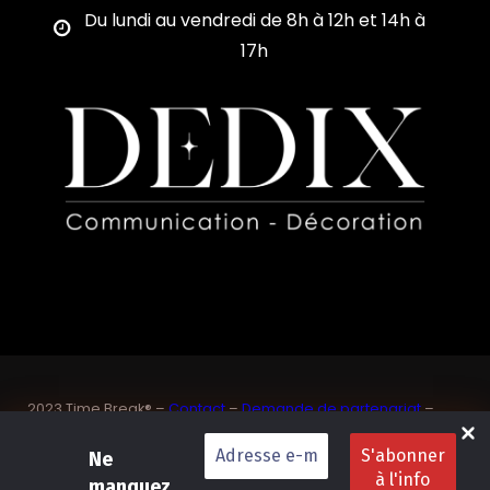
Du lundi au vendredi de 8h à 12h et 14h à
17h
2023 Time Break® –
Contact
–
Demande de partenariat
–
Sponsoriser un joueur de padel français
SASU Dedix Communication – 87 rue de Mireille – 83 150
Ne
Bandol – Var
manquez