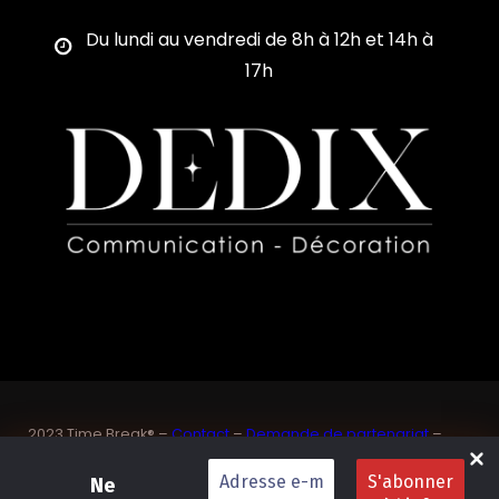
Du lundi au vendredi de 8h à 12h et 14h à
17h
2023 Time Break® –
Contact
–
Demande de partenariat
–
Sponsoriser un joueur de padel français
SASU Dedix Communication – 87 rue de Mireille – 83 150
Ne