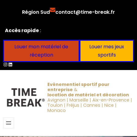
Aller
Région Sud
contact@time-break.fr
au
contenu
Accès rapide
:
Louer mon matériel de
Louer mes jeux
réception
sportifs
Instagram
LinkedIn
Evénementiel sportif pour
entreprise
&
location de matériel et décoration
Avignon | Marseille | Aix-en-Provence |
Toulon | Fréjus | Cannes | Nice |
Monaco
Obtenir un devis