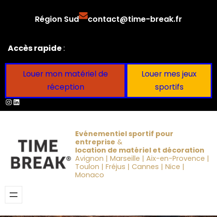
Aller
Région Sud
contact@time-break.fr
au
contenu
Accès rapide
:
Louer mon matériel de
Louer mes jeux
réception
sportifs
Instagram
LinkedIn
Evénementiel sportif pour
entreprise
&
location de matériel et décoration
Avignon | Marseille | Aix-en-Provence |
Toulon | Fréjus | Cannes | Nice |
Monaco
Obtenir un devis