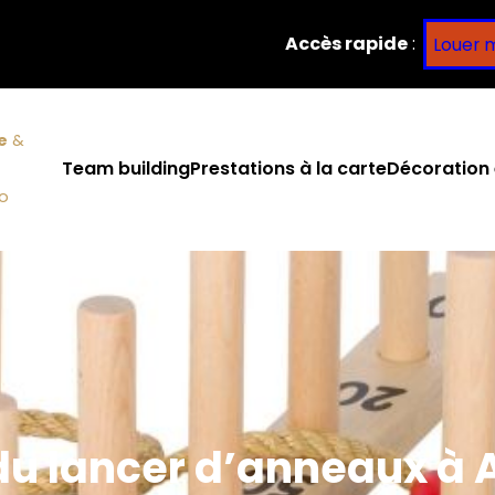
Accès rapide
:
Louer 
e
&
Team building
Prestations à la carte
Décoration 
co
 du lancer d’anneaux à