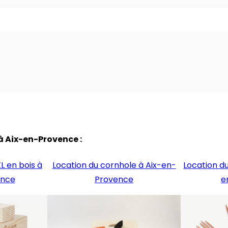
à Aix-en-Provence :
L en bois à
Location du cornhole à Aix-en-
Location d
ence
Provence
e