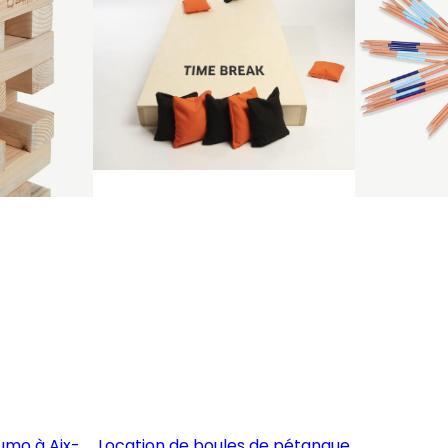
sumo à Aix-
Location de boules de pétanque