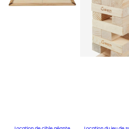
Location de cible géante
Location du jeu de 