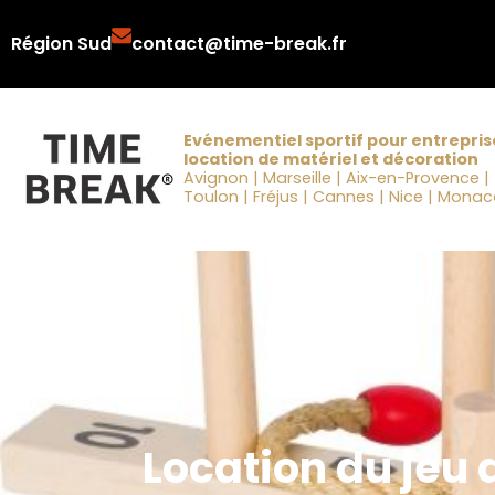
Aller
Région Sud
contact@time-break.fr
au
contenu
Evénementiel sportif pour entrepris
location de matériel et décoration
Avignon | Marseille | Aix-en-Provence |
Toulon | Fréjus | Cannes | Nice | Mona
Location du jeu