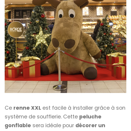
Ce
renne XXL
est facile à installer grâce à son
système de soufflerie. Cette
peluche
gonflable
sera idéale pour
décorer un