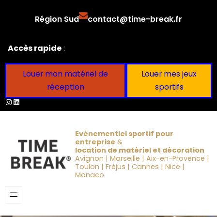
Aller
Région Sud
contact@time-break.fr
au
contenu
Accès rapide
:
Louer mon matériel de
Louer mes jeux
réception
sportifs
Instagram
LinkedIn
Evénementiel sportif pour
entreprise
&
location de matériel et décoration
Avignon | Marseille | Aix-en-Provence |
Toulon | Fréjus | Cannes | Nice |
Monaco
Obtenir un devis