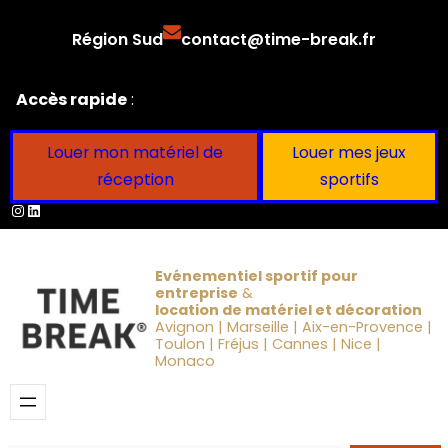
Aller
Région Sud
contact@time-break.fr
au
contenu
Accès rapide
:
Louer mon matériel de
Louer mes jeux
réception
sportifs
Instagram
LinkedIn
Evénementiel sportif pour
entreprise
&
location de matériel et décoration
Avignon | Marseille | Aix-en-Provence |
Toulon | Fréjus | Cannes | Nice |
Monaco
Obtenir un devis