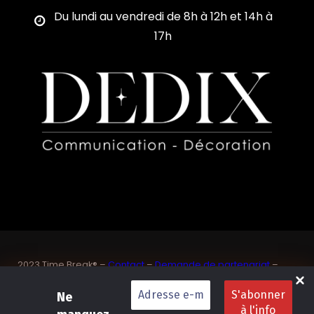
Du lundi au vendredi de 8h à 12h et 14h à
17h
2023 Time Break® –
Contact
–
Demande de partenariat
–
Sponsoriser un joueur de padel français
SASU Dedix Communication – 87 rue de Mireille – 83 150
Ne
Bandol – Var