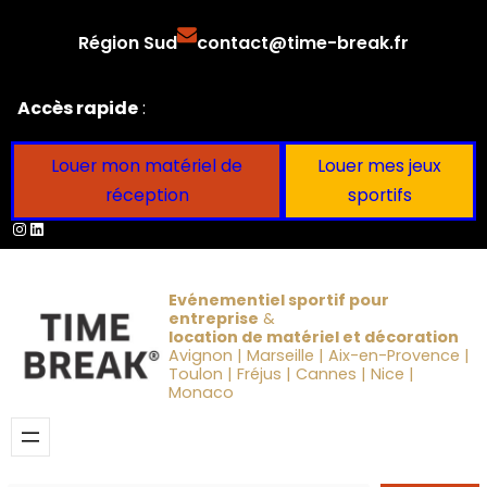
Aller
Région Sud
contact@time-break.fr
au
contenu
Accès rapide
:
Louer mon matériel de
Louer mes jeux
réception
sportifs
Instagram
LinkedIn
Evénementiel sportif pour
entreprise
&
location de matériel et décoration
Avignon | Marseille | Aix-en-Provence |
Toulon | Fréjus | Cannes | Nice |
Monaco
Obtenir un devis