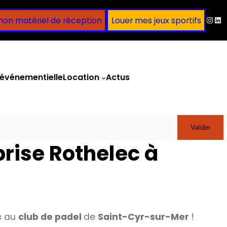
Inst
Lin
mon matériel de réception
Louer mes jeux sportifs
événementielle
Location
Actus
Obtenir un devis
Valider
rise Rothelec à
c
au
club de padel
de
Saint-Cyr-sur-Mer
!