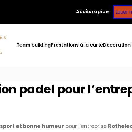
Accès rapide
:
Louer 
e
&
Team building
Prestations à la carte
Décoration 
co
on padel pour l’entrep
n
sport et bonne humeur
pour l’entreprise
Rothele