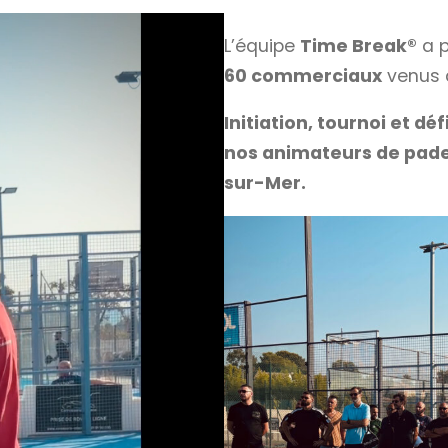
L’équipe
Time Break®
a p
60 commerciaux
venus d
Initiation, tournoi et déf
nos animateurs de pade
sur-Mer.