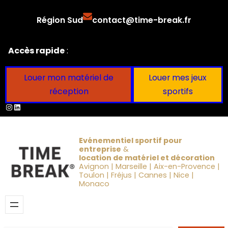
Aller
Région Sud
contact@time-break.fr
au
contenu
Accès rapide
:
Louer mon matériel de
Louer mes jeux
réception
sportifs
Instagram
LinkedIn
Evénementiel sportif pour
entreprise
&
location de matériel et décoration
Avignon | Marseille | Aix-en-Provence |
Toulon | Fréjus | Cannes | Nice |
Monaco
Obtenir un devis