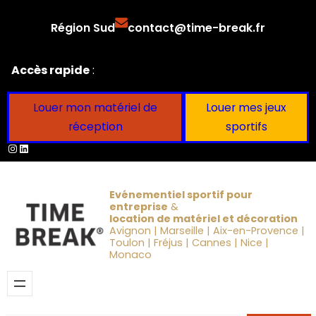
Aller
Région Sud
contact@time-break.fr
au
contenu
Accès rapide
:
Louer mon matériel de
Louer mes jeux
réception
sportifs
Instagram
LinkedIn
Evénementiel sportif pour
entreprise
&
location de matériel et décoration
Avignon | Marseille | Aix-en-Provence |
Toulon | Fréjus | Cannes | Nice |
Monaco
Obtenir un devis