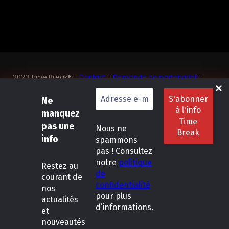
2023 Time Break® –
Contact
–
Demande de partenariat
–
Sponsoriser un joueur de padel français
SASU Dedix Communication – 87 rue de Mireille – 83 150
Ne
Bandol – Var
manquez
Politique de confidentialité
–
Mentions légales
–
Conditions
pas une
Nous ne
générales de location
info
spammons
pas ! Consultez
LinkedIn
Instagram
Follow Us :
notre
politique
Restez
au
de
courant de
confidentialité
nos
pour plus
actualités
d’informations.
et
nouveautés